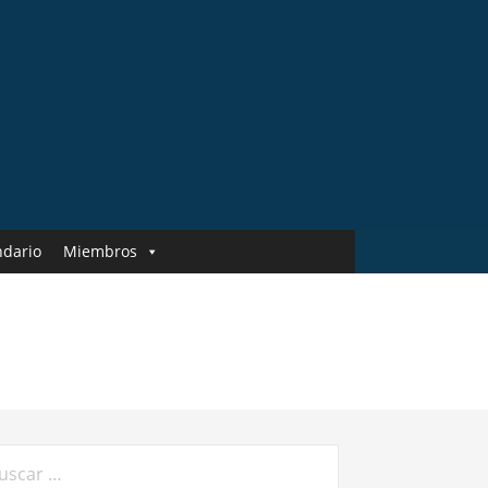
ndario
Miembros
car: