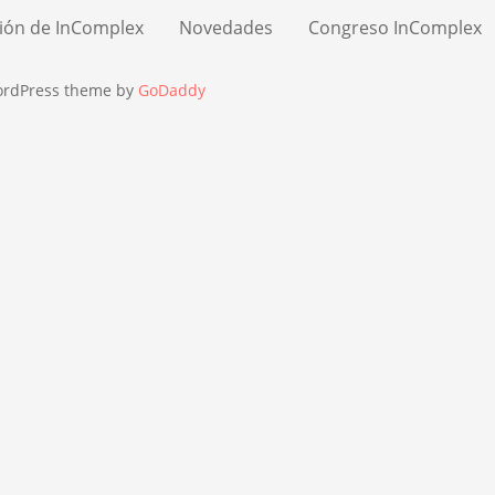
ión de InComplex
Novedades
Congreso InComplex
ordPress theme by
GoDaddy