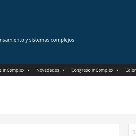
ensamiento y sistemas complejos
e InComplex
Novedades
Congreso InComplex
Cale
Bus