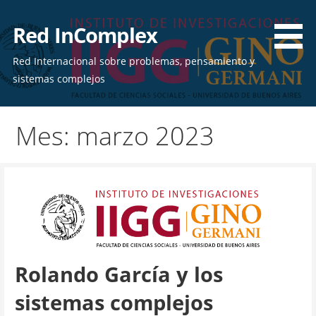
Skip
to
Red InComplex
content
Red Internacional sobre problemas, pensamiento y
sistemas complejos
Mes: marzo 2023
Rolando García y los
sistemas complejos