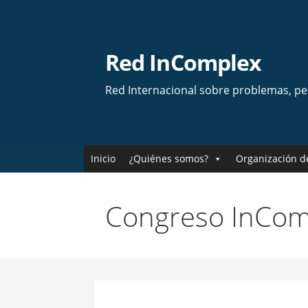
Skip
to
content
Red InComplex
Red Internacional sobre problemas, p
Inicio
¿Quiénes somos?
Organización d
Congreso InCom