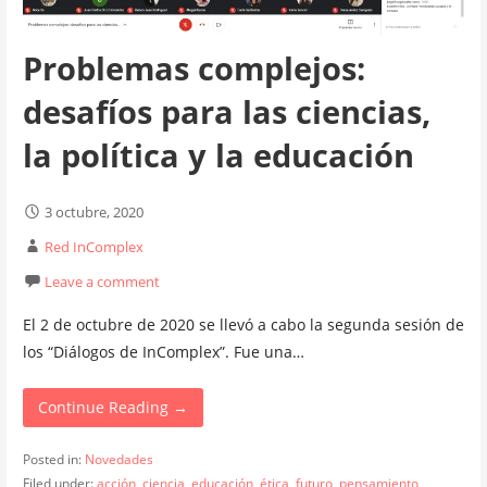
Problemas complejos:
desafíos para las ciencias,
la política y la educación
3 octubre, 2020
Red InComplex
Leave a comment
El 2 de octubre de 2020 se llevó a cabo la segunda sesión de
los “Diálogos de InComplex”. Fue una…
Continue Reading →
Posted in:
Novedades
Filed under:
acción
,
ciencia
,
educación
,
ética
,
futuro
,
pensamiento