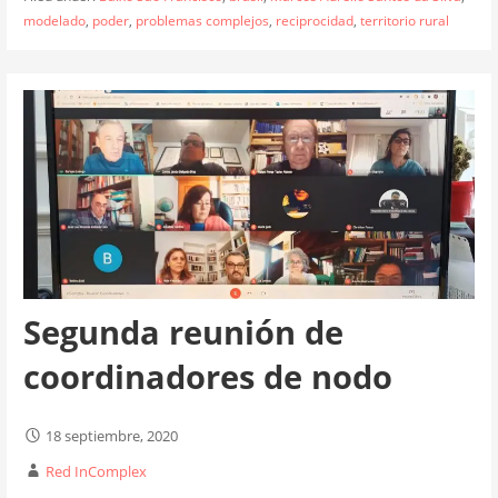
modelado
,
poder
,
problemas complejos
,
reciprocidad
,
territorio rural
Segunda reunión de
coordinadores de nodo
18 septiembre, 2020
Red InComplex