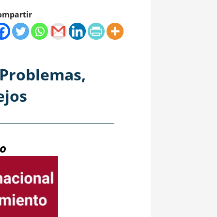
ompartir
 Problemas,
ejos
jo