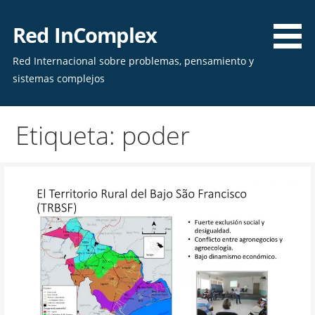
Skip
to
Red InComplex
content
Red Internacional sobre problemas, pensamiento y
sistemas complejos
Etiqueta: poder