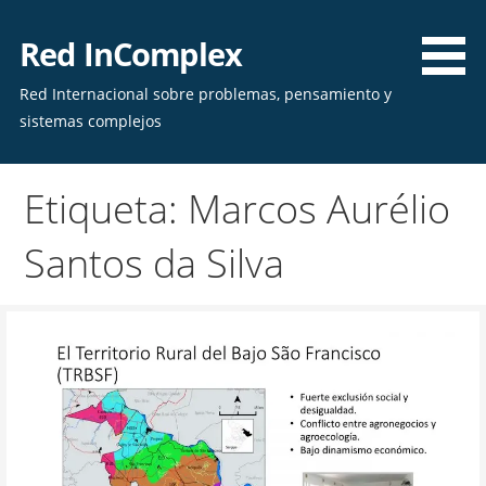
Skip
to
Red InComplex
content
Red Internacional sobre problemas, pensamiento y
sistemas complejos
Etiqueta: Marcos Aurélio
Santos da Silva