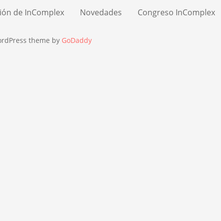
ión de InComplex
Novedades
Congreso InComplex
ordPress theme by
GoDaddy