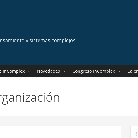
ensamiento y sistemas complejos
e InComplex
Novedades
Congreso InComplex
Cale
rganización
Bus