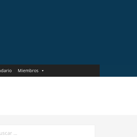
ndario
Miembros
car: