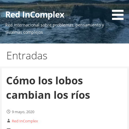
Skip
to
Red InComplex
content
Red Internacional sobre problemas, pensamiento y
sistemas complejos
Entradas
Cómo los lobos
cambian los ríos
9 mayo, 2020
Red InComplex