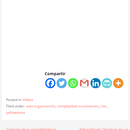
Compartir
Posted in:
Videos
Filed under:
auto-organización
,
complejidad
,
ecosistemas
,
ríos
,
yellowstone
← Ciencias de la complejidad vs.
Edgar Morin: “Vivimos en un