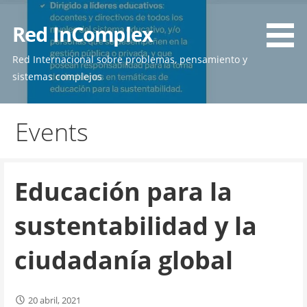
Skip
to
Red InComplex
content
Red Internacional sobre problemas, pensamiento y
sistemas complejos
Events
Educación para la
sustentabilidad y la
ciudadanía global
20 abril, 2021