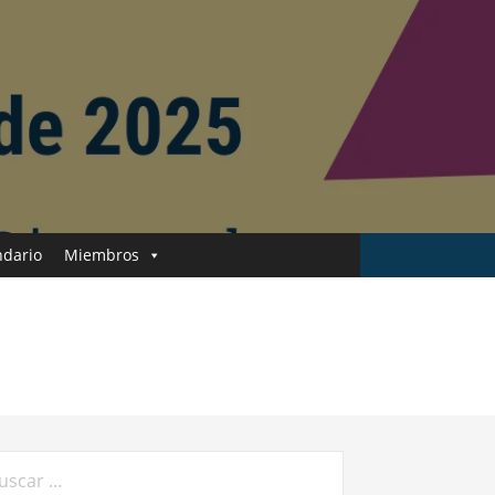
ndario
Miembros
car: