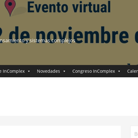
ensamiento y sistemas complejos
e InComplex
Novedades
Congreso InComplex
Cale
Bus