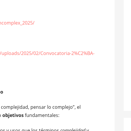
incomplex_2025/
nt/uploads/2025/02/Convocatoria-2%C2%BA-
so
 complejidad, pensar lo complejo”, el
o
objetivos
fundamentales:
ados y usos que los términos
complejidad
y