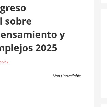
greso
l sobre
Pensamiento y
mplejos 2025
mplex
Map Unavailable