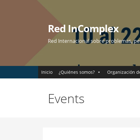
Skip
to
content
Red InComplex
Red Internacional sobre problemas, p
Inicio
¿Quiénes somos?
Organización d
Events