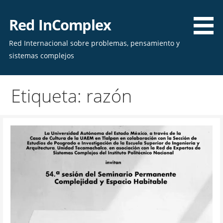
Skip
to
Red InComplex
content
Red Internacional sobre problemas, pensamiento y
sistemas complejos
Etiqueta: razón