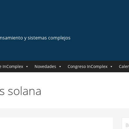
ensamiento y sistemas complejos
e InComplex
Novedades
Congreso InComplex
Cale
is solana
Bus