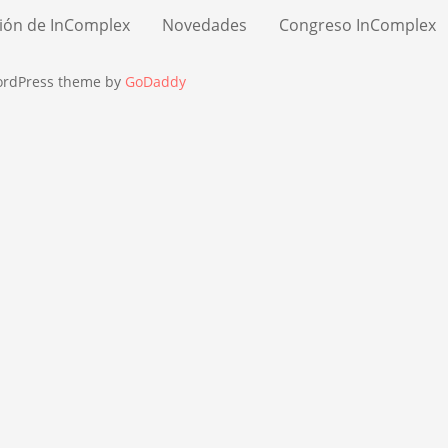
ión de InComplex
Novedades
Congreso InComplex
ordPress theme by
GoDaddy