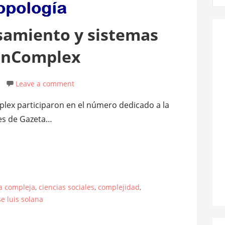
samiento y sistemas
 InComplex
Leave a comment
lex participaron en el número dedicado a la
les de Gazeta…
a compleja
,
ciencias sociales
,
complejidad
,
se luis solana