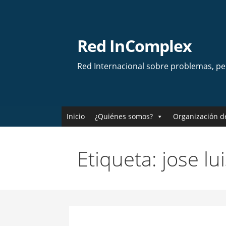
Skip
to
content
Red InComplex
Red Internacional sobre problemas, p
Inicio
¿Quiénes somos?
Organización d
Etiqueta: jose lu