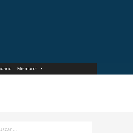
ndario
Miembros
car: