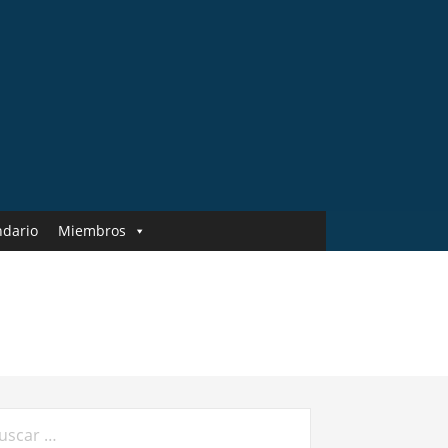
ndario
Miembros
car: