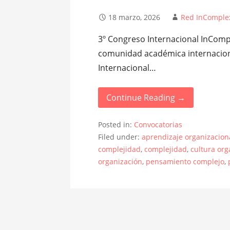
18 marzo, 2026
Red InComple
3º Congreso Internacional InCompl
comunidad académica internaciona
Internacional…
Continue Reading →
Posted in:
Convocatorias
Filed under:
aprendizaje organizacion
complejidad
,
complejidad
,
cultura org
organización
,
pensamiento complejo
,