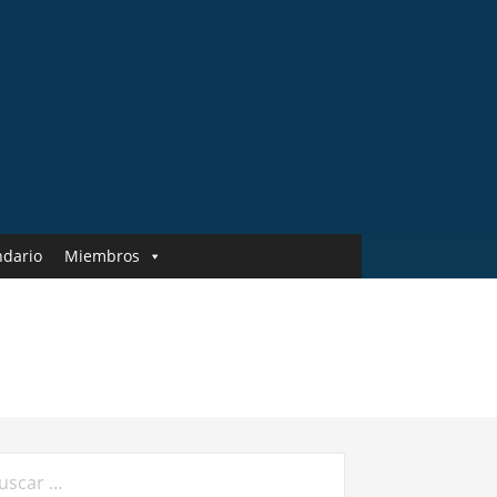
ndario
Miembros
car: