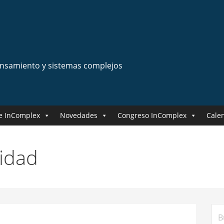
ensamiento y sistemas complejos
e InComplex
Novedades
Congreso InComplex
Cale
idad
Bus