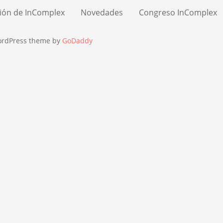
ión de InComplex
Novedades
Congreso InComplex
ordPress theme by
GoDaddy