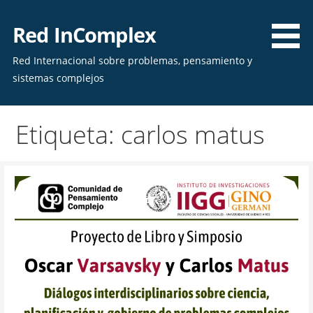
Skip
to
Red InComplex
content
Red Internacional sobre problemas, pensamiento y
sistemas complejos
Etiqueta: carlos matus