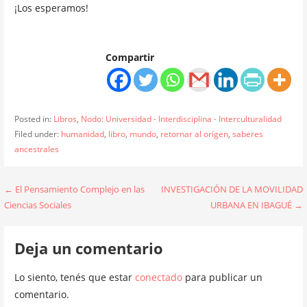
¡Los esperamos!
Compartir
Posted in:
Libros
,
Nodo: Universidad - Interdisciplina - Interculturalidad
Filed under:
humanidad
,
libro
,
mundo
,
retornar al orígen
,
saberes
ancestrales
Navegación
← El Pensamiento Complejo en las
INVESTIGACIÓN DE LA MOVILIDAD
Ciencias Sociales
URBANA EN IBAGUÉ →
de
entradas
Deja un comentario
Lo siento, tenés que estar
conectado
para publicar un
comentario.