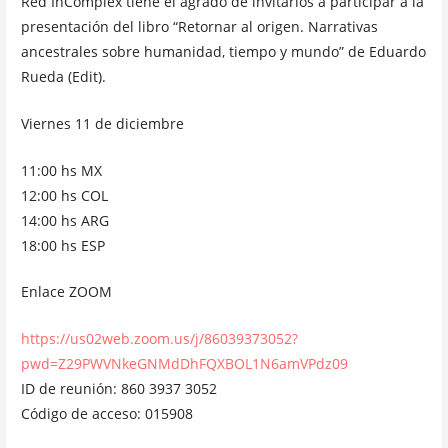
Red InComplex tiene el agrado de invitarlos a participar a la
presentación del libro “Retornar al origen. Narrativas
ancestrales sobre humanidad, tiempo y mundo” de Eduardo
Rueda (Edit).
Viernes 11 de diciembre
11:00 hs MX
12:00 hs COL
14:00 hs ARG
18:00 hs ESP
Enlace ZOOM
https://us02web.zoom.us/j/86039373052?
pwd=Z29PWVNkeGNMdDhFQXBOL1N6amVPdz09
ID de reunión: 860 3937 3052
Código de acceso: 015908