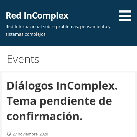
Skip
to
Red InComplex
content
Red Internacional sobre problemas, pensamiento y
sistemas complejos
Events
Diálogos InComplex.
Tema pendiente de
confirmación.
27 noviembre, 2020