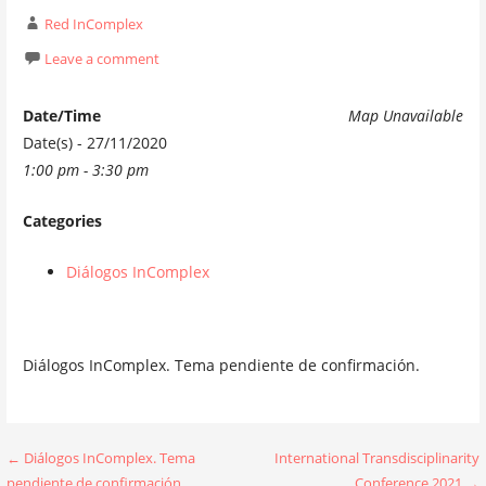
Red InComplex
Leave a comment
Date/Time
Map Unavailable
Date(s) - 27/11/2020
1:00 pm - 3:30 pm
Categories
Diálogos InComplex
Diálogos InComplex. Tema pendiente de confirmación.
Navegación
← Diálogos InComplex. Tema
International Transdisciplinarity
pendiente de confirmación.
Conference 2021 →