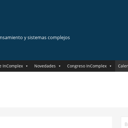
ensamiento y sistemas complejos
e InComplex
Novedades
Congreso InComplex
Cale
Bus