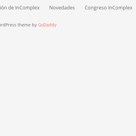
ión de InComplex
Novedades
Congreso InComplex
ordPress theme by
GoDaddy