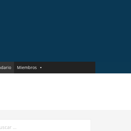
ndario
Miembros
car: